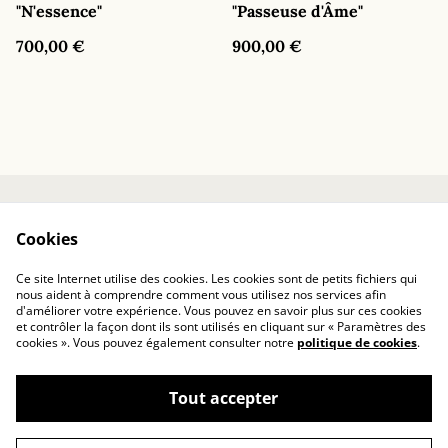
"N'essence"
"Passeuse d'Âme"
700,00 €
900,00 €
Contactez-nous
Conditions
Cookies
Politique de
confidentialité
Ce site Internet utilise des cookies. Les cookies sont de petits fichiers qui
nous aident à comprendre comment vous utilisez nos services afin
d'améliorer votre expérience. Vous pouvez en savoir plus sur ces cookies
et contrôler la façon dont ils sont utilisés en cliquant sur « Paramètres des
cookies ». Vous pouvez également consulter notre
politique de cookies
.
Tout accepter
Les Arts de Lémurie : technologie spirituelle
©
2026
vivante