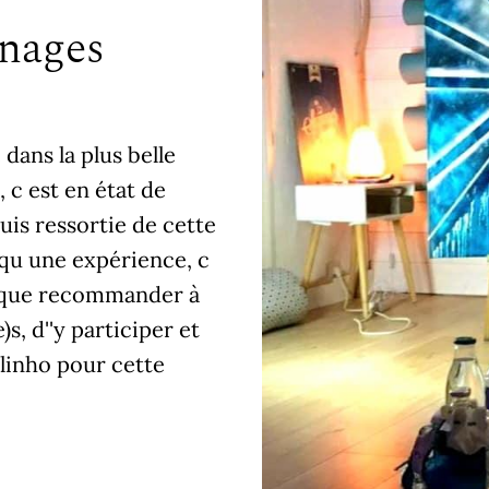
gnages
ans la plus belle
 c est en état de
suis ressortie de cette
 qu une expérience, c
x que recommander à
)s, d''y participer et
elinho pour cette