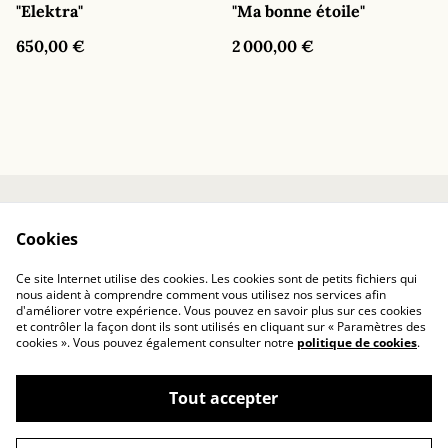
"Elektra"
"Ma bonne étoile"
650,00 €
2 000,00 €
Contactez-nous
Conditions
Cookies
Politique de
confidentialité
Ce site Internet utilise des cookies. Les cookies sont de petits fichiers qui
nous aident à comprendre comment vous utilisez nos services afin
d'améliorer votre expérience. Vous pouvez en savoir plus sur ces cookies
et contrôler la façon dont ils sont utilisés en cliquant sur « Paramètres des
cookies ». Vous pouvez également consulter notre
politique de cookies
.
Tout accepter
Les Arts de Lémurie : technologie spirituelle
©
2026
vivante